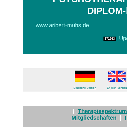
DIPLOM-
www.arib
Visitors
Up
171963
Deutsche Version
English Version
|
Therapiespektrum
Mitgliedschaften
|