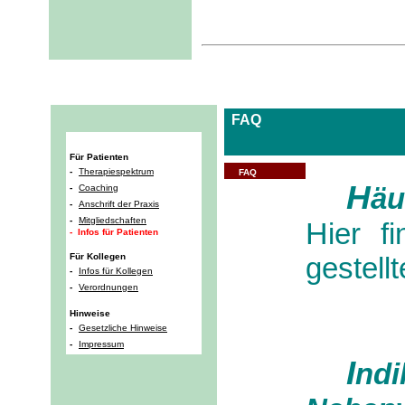
I
FAQ
Für Patienten
-
Therapiespektrum
FAQ
H
äu
-
Coaching
-
Anschrift der Praxis
-
Mitgliedschaften
H
ier f
- Infos für Patienten
Für Kollegen
gestell
-
Infos für Kollegen
-
Verordnungen
Hinweise
-
Gesetzliche Hinweise
-
Impressum
I
ndi