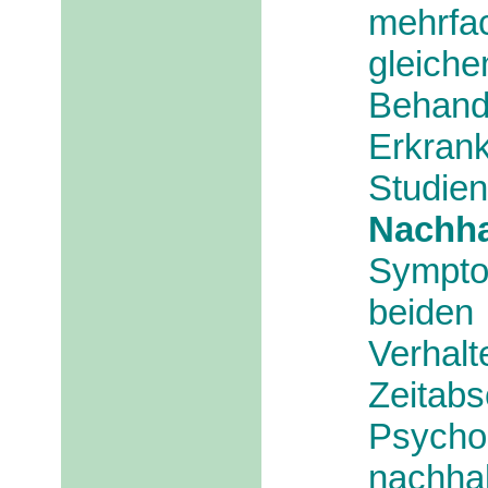
mehrf
gleich
Behan
Erkran
Studien
Nachha
Sympto
beiden
Verhal
Zeitabs
Psycho
nachhal