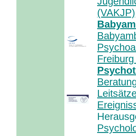
Jugend
(VAKJP)
Baby
Babyamb
Psycho
Freiburg
Psychot
Beratu
Leitsät
Ereign
Herausg
Psychol