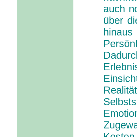
auch n
über d
hina
Persönl
Dadur
Erlebn
Einsi
Realit
Selbst
Emoti
Zugewan
Kosten