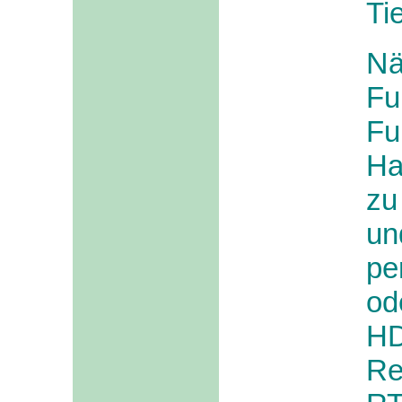
Ti
N
Fu
Fu
Ha
zu
un
pe
od
HD
Re