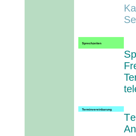
Ka
Se
Sprechzeiten
S
Fr
Te
te
Terminvereinbarung
T
e
An