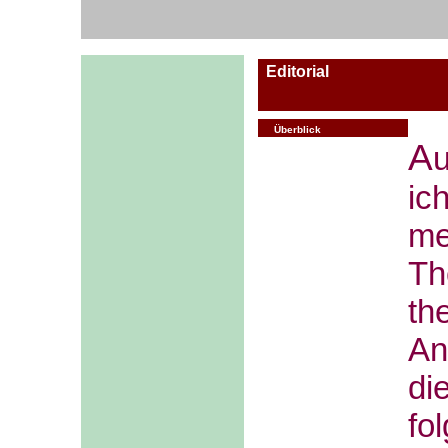
Editorial
Überblick
A
ic
m
T
th
An
di
fo