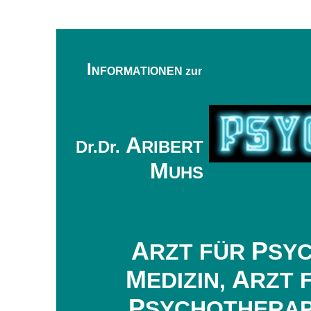
I
NFORMATIONEN zur
A
Dr.Dr.
RIBERT
M
UHS
A
P
RZT FÜR
SY
M
A
EDIZIN,
RZT 
P
SYCHOTHERAP