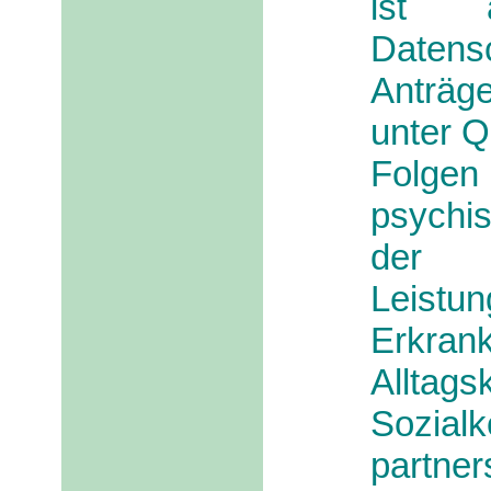
ist a
Datens
Anträg
unter Q
Fol
psychi
der 
Leistu
Erkrank
Allta
Sozia
partne