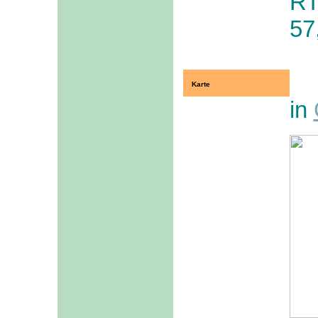
RT
57
Karte
in