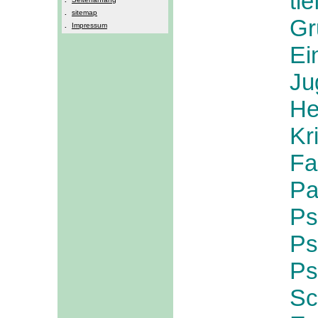
ti
.
sitemap
Gr
.
Impressum
E
J
He
K
r
F
a
P
a
P
s
P
s
P
s
S
c