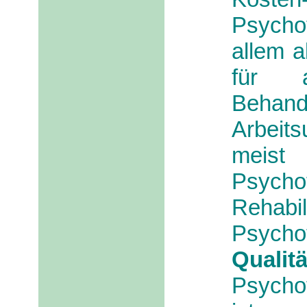
Psycho
allem a
für a
Beha
Arbeits
meis
Psych
Rehabil
Psyc
Qualit
Psycho