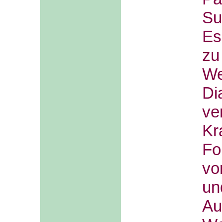
Su
Es
z
We
Di
ve
Kr
F
vo
u
A