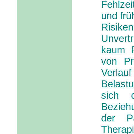
Fehlze
und frü
Ri
Unvertr
kaum R
von Pr
Verla
Belast
sich 
Bezieh
der Pa
Therap