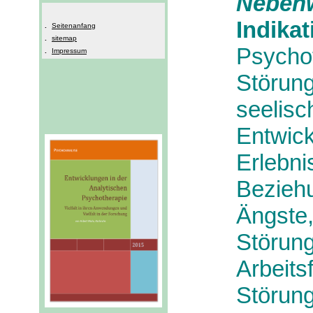
Nebenw
Indikat
.
Seitenanfang
.
sitemap
Psych
.
Impressum
Störu
seeli
Entwic
Erleb
Bezieh
Ängste
Störu
Arbeit
Störun