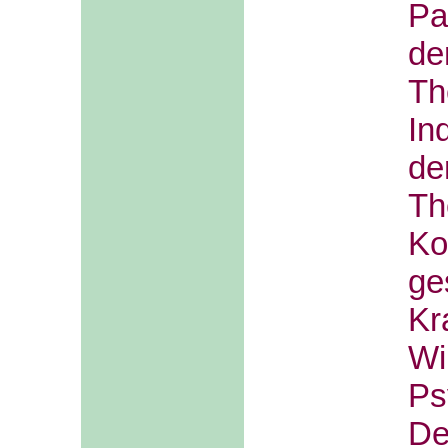
Pa
d
T
In
d
Th
K
ge
Kr
W
Ps
De