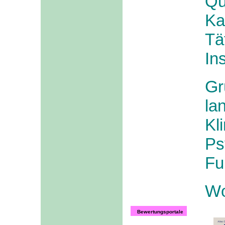
Qu
Ka
Tä
In
G
la
Kl
Ps
Fu
W
Bewertungsportale