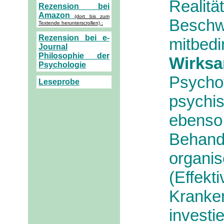
Realit
Rezension bei
Amazon
(dort bis zum
Beschwe
Textende herunterscrollen) :
Rezension bei e-
mitbedi
Journal
Philosophie der
Wirksa
Psychologie
Psychot
Leseprobe
psychi
ebenso
Behand
orga
(Effek
Kranke
inves