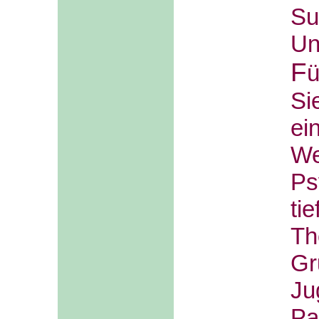
Su
Un
F
ü
Si
ei
W
Ps
ti
Th
Gr
Ju
P