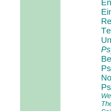
E
n
E
Re
T
e
U
Ps
B
e
P
s
No
P
s
We
Th