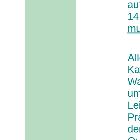
au
14
mu
A
l
Ka
Wa
um
Le
Pr
de