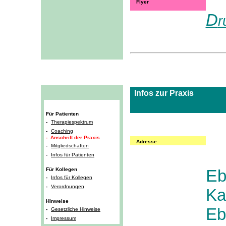
Flyer
D
r
I
Infos zur Praxis
Für Patienten
-
Therapiespektrum
-
Coaching
- Anschrift der Praxis
Adresse
-
Mitgliedschaften
-
Infos für Patienten
Für Kollegen
E
-
Infos für Kollegen
-
Verordnungen
Ka
Hinweise
Eb
-
Gesetzliche Hinweise
-
Impressum