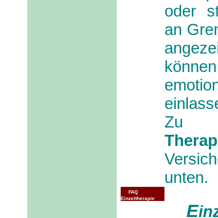
oder s
an Gren
angeze
können 
emotio
einlass
Zu B
Therap
Versich
unten.
FAQ
Einzeltherapie
E
in