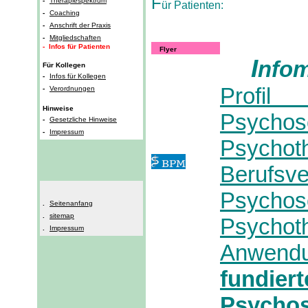
F
-
Therapiespektrum
ür Patienten:
-
Coaching
-
Anschrift der Praxis
-
Mitgliedschaften
- Infos für Patienten
Flyer
I
nfom
Für Kollegen
-
Infos für Kollegen
Pro
-
Verordnungen
Hinweise
Psycho
-
Gesetzliche Hinweise
-
Impressum
Psychoth
Berufs
Psycho
.
Seitenanfang
.
sitemap
Psychot
.
Impressum
Anwen
fundi
Psycho