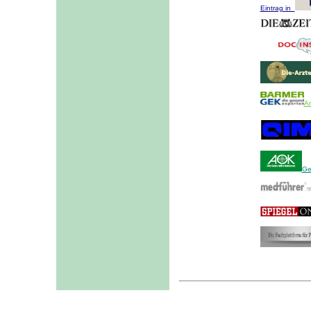
Eintrag in
Ar
Ge
I